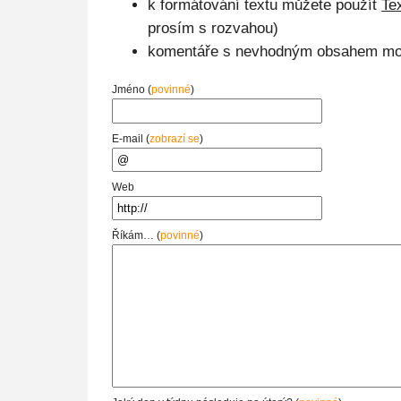
k formátování textu můžete použít
Te
prosím s rozvahou)
komentáře s nevhodným obsahem mo
Jméno (
povinné
)
E-mail (
zobrazí se
)
Web
Říkám… (
povinné
)