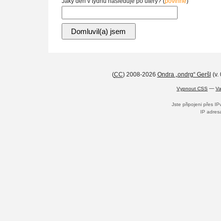
Jaký den v týdnu následuje po úterý? (
povinné
)
(
CC
) 2008-2026
Ondra „ondrg“ Geršl
(v.
Vypnout CSS
—
Va
Jste připojeni přes I
IP adres