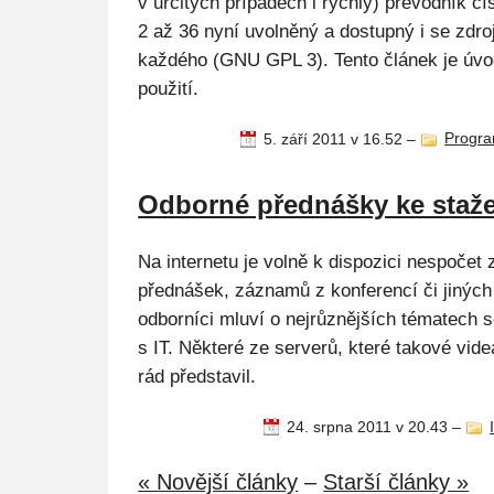
v určitých případech i rychlý) převodník č
2 až 36 nyní uvolněný a dostupný i se zd
každého (GNU GPL 3). Tento článek je úvo
použití.
5. září 2011 v 16.52
–
Progr
Odborné přednášky ke staž
Na internetu je volně k dispozici nespočet
přednášek, záznamů z konferencí či jiných 
odborníci mluví o nejrůznějších tématech s
s IT. Některé ze serverů, které takové vid
rád představil.
24. srpna 2011 v 20.43
–
« Novější články
–
Starší články »