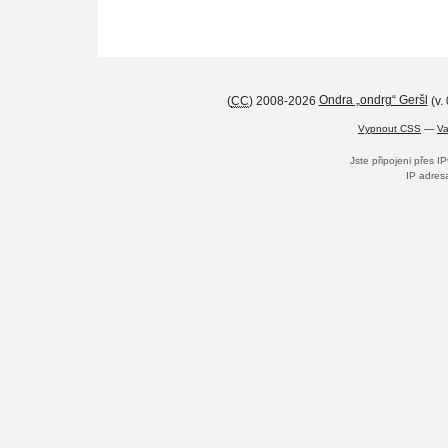
(
CC
) 2008-2026
Ondra „ondrg“ Geršl
(v.
Vypnout CSS
—
Va
Jste připojeni přes I
IP adres