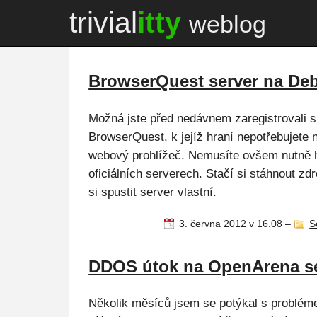
trivial
itty
weblog
BrowserQuest server na De
Možná jste před nedávnem zaregistrovali
BrowserQuest, k jejíž hraní nepotřebujete 
webový prohlížeč. Nemusíte ovšem nutně 
oficiálních serverech. Stačí si stáhnout z
si spustit server vlastní.
3. června 2012 v 16.08
–
S
DDOS útok na OpenArena s
Několik měsíců jsem se potýkal s problé