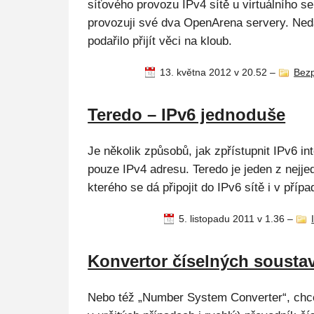
síťového provozu IPv4 sítě u virtuálního s
provozuji své dva OpenArena servery. Ne
podařilo přijít věci na kloub.
13. května 2012 v 20.52
–
Bez
Teredo – IPv6 jednoduše
Je několik způsobů, jak zpřístupnit IPv6 in
pouze IPv4 adresu. Teredo je jeden z nejj
kterého se dá připojit do IPv6 sítě i v příp
5. listopadu 2011 v 1.36
–
Konvertor číselných sousta
Nebo též „Number System Converter“, chce