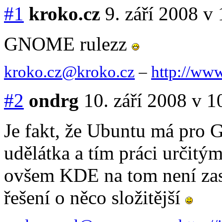
#1
kroko.cz
9. září 2008 v
GNOME rulezz
kroko.cz@
kroko.cz
–
http://www
#2
ondrg
10. září 2008 v 1
Je fakt, že Ubuntu má pro 
udělátka a tím práci určitý
ovšem KDE na tom není zas
řešení o něco složitější