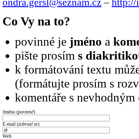
ondra.gersl@
seznam.cz
–
http://
Co Vy na to?
povinné je
jméno
a
kome
pište prosím
s diakritik
k formátování textu můž
(formátujte prosím s roz
komentáře s nevhodným
Jméno (
povinné
)
E-mail (
zobrazí se
)
Web