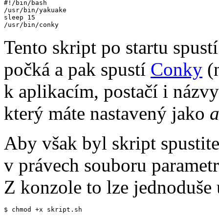
#!/bin/bash

/usr/bin/yakuake

sleep 15

/usr/bin/conky
Tento skript po startu spust
počká a pak spustí
Conky
(n
k aplikacím, postačí i názvy
který máte nastavený jako
a
Aby však byl skript spustite
v právech souboru paramet
Z konzole to lze jednoduše 
$ chmod +x skript.sh