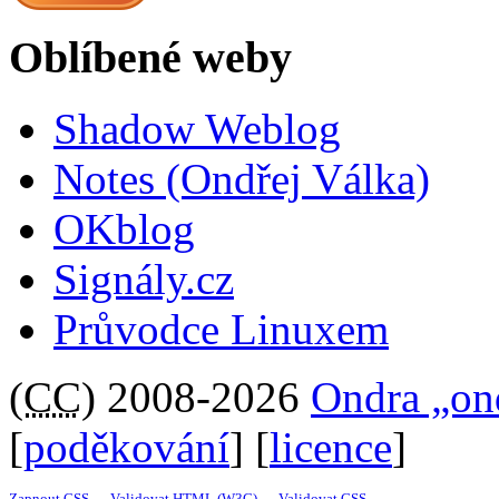
Oblíbené weby
Shadow Weblog
Notes (Ondřej Válka)
OKblog
Signály.cz
Průvodce Linuxem
(
CC
) 2008-2026
Ondra „on
[
poděkování
] [
licence
]
Zapnout CSS
—
Validovat HTML (W3C)
—
Validovat CSS