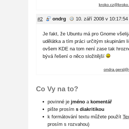
kroko.cz@
kroko
#2
ondrg
10. září 2008 v 10:17:54
Je fakt, že Ubuntu má pro Gnome všeli
udělátka a tím práci určitým skupinám l
ovšem KDE na tom není zase tak hrozně
bývá řešení o něco složitější
ondra.gersl@
Co Vy na to?
povinné je
jméno
a
komentář
pište prosím
s diakritikou
k formátování textu můžete použít
Te
prosím s rozvahou)