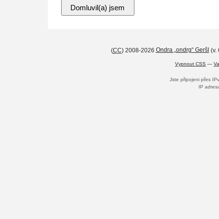
(
CC
) 2008-2026
Ondra „ondrg“ Geršl
(v.
Vypnout CSS
—
Va
Jste připojeni přes I
IP adres