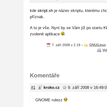
kde
skript.sh
je název skriptu, kterému chce
příznak.
A to je vše. Nyní by se Vám již po startu 
zvolené aplikace
.
7. září 2008 v 2.19
–
GNU/Linux
Vy
Komentáře
#1
kroko.cz
9. září 2008 v 16:49:
GNOME rulezz