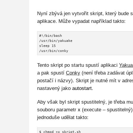
Nyní zbývá jen vytvořit skript, který bude 
aplikace. Může vypadat například takto:
#!/bin/bash

/usr/bin/yakuake

sleep 15

/usr/bin/conky
Tento skript po startu spustí aplikaci
Yakua
a pak spustí
Conky
(není třeba zadávat úpl
postačí i názvy). Skript je nutné mít v adre
nastavený jako
autostart
.
Aby však byl skript spustitelný, je třeba m
souboru parametr
x
(execute – spustitelný)
jednoduše udělat takto:
$ chmod +x skript.sh