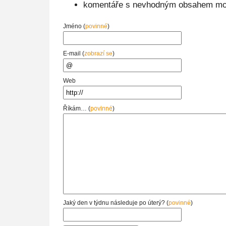
komentáře s nevhodným obsahem mo
Jméno (
povinné
)
E-mail (
zobrazí se
)
Web
Říkám… (
povinné
)
Jaký den v týdnu následuje po úterý? (
povinné
)