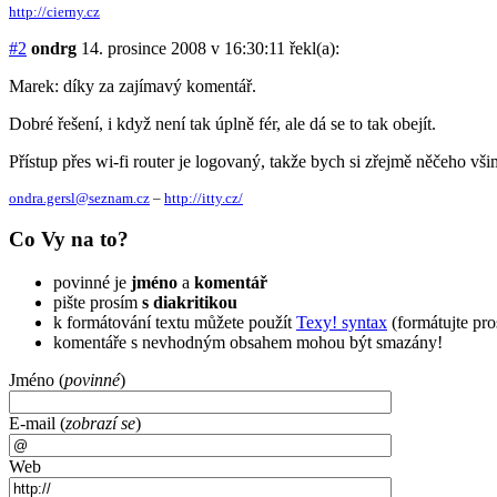
http://cierny.cz
#2
ondrg
14. prosince 2008 v 16:30:11
řekl(a):
Marek: díky za zajímavý komentář.
Dobré řešení, i když není tak úplně fér, ale dá se to tak obejít.
Přístup přes wi-fi router je logovaný, takže bych si zřejmě něčeho vš
ondra.gersl@
seznam.cz
–
http://itty.cz/
Co Vy na to?
povinné je
jméno
a
komentář
pište prosím
s diakritikou
k formátování textu můžete použít
Texy! syntax
(formátujte pro
komentáře s nevhodným obsahem mohou být smazány!
Jméno (
povinné
)
E-mail (
zobrazí se
)
Web