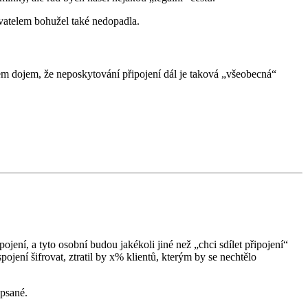
ovatelem bohužel také nedopadla.
em dojem, že neposkytování připojení dál je taková „všeobecná“
jení, a tyto osobní budou jakékoli jiné než „chci sdílet připojení“
pojení šifrovat, ztratil by x% klientů, kterým by se nechtělo
apsané.