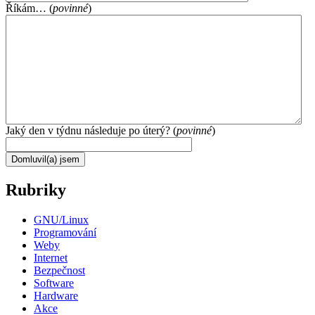
Říkám… (
povinné
)
Jaký den v týdnu následuje po úterý? (
povinné
)
Rubriky
GNU/Linux
Programování
Weby
Internet
Bezpečnost
Software
Hardware
Akce