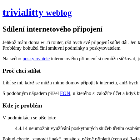
trivial
itty
weblog
Sdílení internetového připojení
Jelikož mám doma wi-fi router, rád bych své připojení sdílel dál. Je
Problémy bohužel činí smluvní podmínky s poskytovatelem.
Na svého
poskytovatele
internetového připojení si nemůžu stěžovat, je
Proč chci sdílet
Líbí se mi, když se můžu mimo domov připojit k internetu, aniž bych m
S podobným nápadem přišel
FON
, u kterého si založíte účet a když b
Kde je problém
V podmínkách se píše toto:
4.4.14 neumožnit využívání poskytnutých služeb třetím osobá
Pokud chcete „stanovit jinak“, musíte si pěkně připlatit (cena asi 3–4