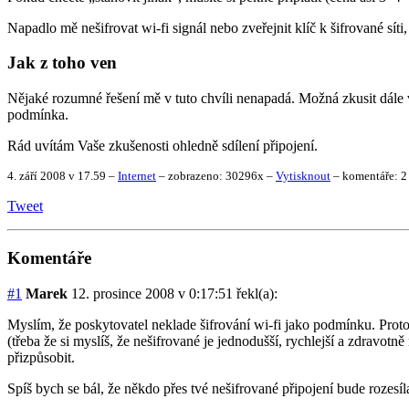
Napadlo mě nešifrovat wi-fi signál nebo zveřejnit klíč k šifrované s
Jak z toho ven
Nějaké rozumné řešení mě v tuto chvíli nenapadá. Možná zkusit dále 
podmínka.
Rád uvítám Vaše zkušenosti ohledně sdílení připojení.
4. září 2008 v 17.59
–
Internet
–
zobrazeno: 30296x
–
Vytisknout
–
komentáře: 2
Tweet
Komentáře
#1
Marek
12. prosince 2008 v 0:17:51
řekl(a):
Myslím, že poskytovatel neklade šifrování wi-fi jako podmínku. Proto 
(třeba že si myslíš, že nešifrované je jednodušší, rychlejší a zdravotn
přizpůsobit.
Spíš bych se bál, že někdo přes tvé nešifrované připojení bude rozesí