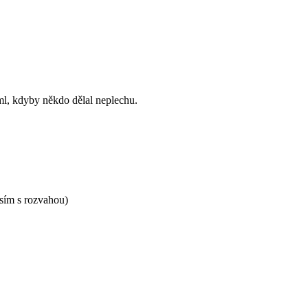
iml, kdyby někdo dělal neplechu.
sím s rozvahou)