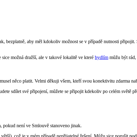
n tak, bezplatně, aby měl kdokoliv možnost se v případě nutnosti připoj
 sice možná dražší, ale v takové lokalitě ve které
bydlím
můžu být rád, 
usel něco platit. Velmi děkuji všem, kteří svou konektivitu zdarma nabí
udete sdílet své připojení, můžete se připojit kdekoliv po celém světě přes
m, pokud není ve Smlouvě stanoveno jinak.
× větší), což je v mém případě nepřijatelné řešení. Můžu sice porušit po