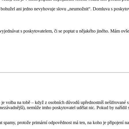
íti, bohužel ani jedno nevyhovuje slovu „neumožnit“. Domluva s poskyt
vyjednávat s poskytovatelem, či se poptat u nějakého jiného. Mám ovš
je volba na tobě – když z osobních důvodů upřednostníš nešifrované spo
ě nezávadnější), nemůže imho poskytovatel udělat nic. Pokud by nařídil s
lat spamy, protože primární odpovědnost má ten, na koho je připojení n