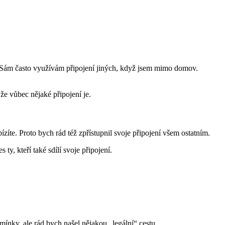
it. Sám často využívám připojení jiných, když jsem mimo domov.
že vůbec nějaké připojení je.
zíte. Proto bych rád též zpřístupnil svoje připojení všem ostatním.
 ty, kteří také sdílí svoje připojení.
dmínky, ale rád bych našel nějakou „legální“ cestu.