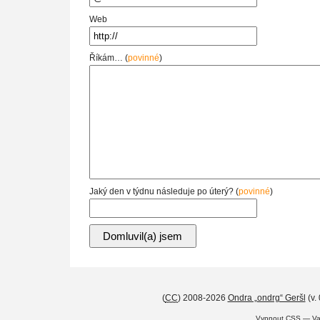
Web
Říkám… (
povinné
)
Jaký den v týdnu následuje po úterý? (
povinné
)
(
CC
) 2008-2026
Ondra „ondrg“ Geršl
(v.
Vypnout CSS
—
Va