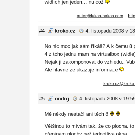
widlích jen jeden… nu což
autor@
lukas-hakos.com
–
htt
#4
kroko.cz
4. listopadu 2008 v 1
No nic moc jak sám říkáš? A k čemu 8 
4 z toho jednu mam na virtualbox (widle
Nejak ji zakomponovat do vzhledu.. Vu
Ale hlavne ze ukazuje informace
kroko.cz@
kroko
#5
ondrg
4. listopadu 2008 v 19:5
Mě někdy nestačí ani těch 8
Většinou to mívám tak, že co plocha, to
přepínám plochy než jednotlivá okna.