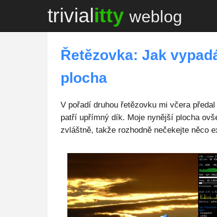
trivial
itty
weblog
Řetězovka: Jak vypad
plocha
V pořadí druhou řetězovku mi včera předa
patří upřímný dík. Moje nynější plocha ov
zvláštně, takže rozhodně nečekejte něco e