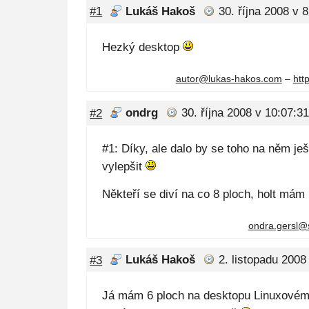
#1
Lukáš Hakoš
30. října 2008 v 
Hezký desktop
autor@
lukas-hakos.com
–
htt
#2
ondrg
30. října 2008 v 10:07:31
#1: Díky, ale dalo by se toho na něm je
vylepšit
Někteří se diví na co 8 ploch, holt mám
ondra.gersl@
#3
Lukáš Hakoš
2. listopadu 2008
Já mám 6 ploch na desktopu Linuxové