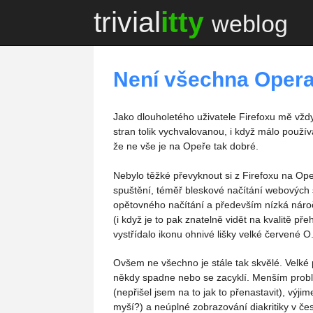
trivial
itty
weblog
Není všechna Opera 
Jako dlouholetého uživatele Firefoxu mě vždy
stran tolik vychvalovanou, i když málo použí
že ne vše je na Opeře tak dobré.
Nebylo těžké převyknout si z Firefoxu na Op
spuštění, téměř bleskové načítání webových 
opětovného načítání a především nízká nároč
(i když je to pak znatelně vidět na kvalitě p
vystřídalo ikonu ohnivé lišky velké červené O
Ovšem ne všechno je stále tak skvělé. Velké
někdy spadne nebo se zacyklí. Menším probl
(nepřišel jsem na to jak to přenastavit), vý
myší?) a neúplné zobrazování diakritiky v če