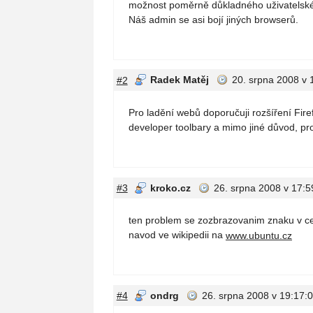
možnost poměrně důkladného uživatelskéh
Náš admin se asi bojí jiných browserů.
#2
Radek Matěj
20. srpna 2008 v 
Pro ladění webů doporučuji rozšíření Fir
developer toolbary a mimo jiné důvod, pr
#3
kroko.cz
26. srpna 2008 v 17:5
ten problem se zozbrazovanim znaku v ce
navod ve wikipedii na
www.ubuntu.cz
#4
ondrg
26. srpna 2008 v 19:17: