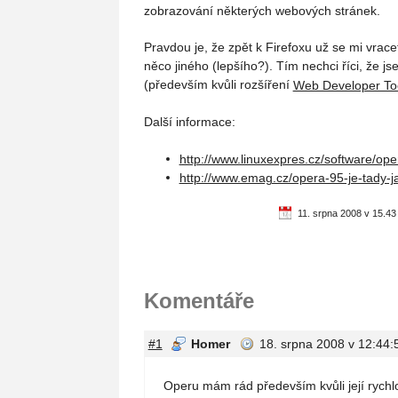
zobrazování některých webových stránek.
Pravdou je, že zpět k Firefoxu už se mi vrace
něco jiného (lepšího?). Tím nechci říci, že j
(především kvůli rozšíření
Web Developer To
Další informace:
http://www.linuxexpres.cz/software/ope
http://www.emag.cz/opera-95-je-tady-ja
11. srpna 2008 v 15.43
Komentáře
#1
Homer
18. srpna 2008 v 12:44:
Operu mám rád především kvůli její rychlos