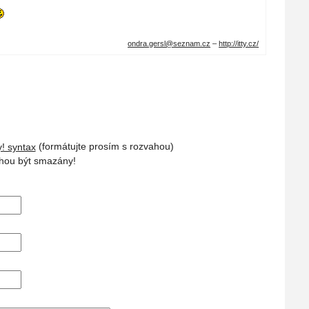
ondra.gersl@
seznam.cz
–
http://itty.cz/
! syntax
(formátujte prosím s rozvahou)
ou být smazány!