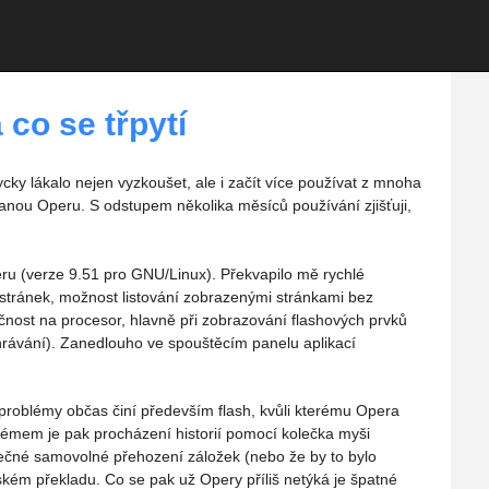
co se třpytí
cky lákalo nejen vyzkoušet, ale i začít více používat z mnoha
vanou Operu. S odstupem několika měsíců používání zjišťuji,
eru (verze 9.51 pro GNU/Linux). Překvapilo mě rychlé
stránek, možnost listování zobrazenými stránkami bez
nost na procesor, hlavně při zobrazování flashových prvků
řehrávání). Zanedlouho ve spouštěcím panelu aplikací
.
 problémy občas činí především flash, kvůli kterému Opera
émem je pak procházení historií pomocí kolečka myši
jimečné samovolné přehození záložek (nebo že by to bylo
ském překladu. Co se pak už Opery příliš netýká je špatné