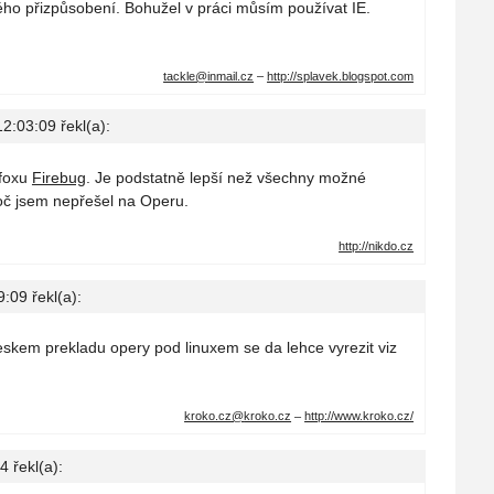
o přizpůsobení. Bohužel v práci můsím používat IE.
tackle@
inmail.cz
–
http://splavek.blogspot.com
12:03:09
řekl(a):
efoxu
Firebug
. Je podstatně lepší než všechny možné
oč jsem nepřešel na Operu.
http://nikdo.cz
9:09
řekl(a):
skem prekladu opery pod linuxem se da lehce vyrezit viz
kroko.cz@
kroko.cz
–
http://www.kroko.cz/
04
řekl(a):