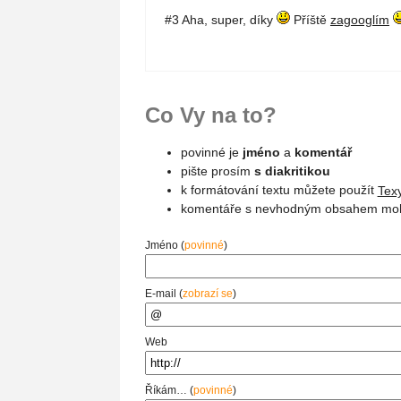
#3 Aha, super, díky
Příště
zagooglím
Co Vy na to?
povinné je
jméno
a
komentář
pište prosím
s diakritikou
k formátování textu můžete použít
Texy
komentáře s nevhodným obsahem moh
Jméno (
povinné
)
E-mail (
zobrazí se
)
Web
Říkám… (
povinné
)