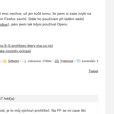
t moc nechce, už jen kvůli tomu, že jsem si zase zvykl na
sem Firefox zavrhl. Stále ho používám při ladění webů
olbar
), jako jsem tak kdysi používal Operu.
ra-9–5-prohlizec-ktery-ma-co-rict
ke-novinky-prinasi/
–
Software
–
zobrazeno: 27694x
–
Vytisknout
–
komentáře: 4
Tweet
57
řekl(a):
ti, je to můj výchozí prohlížeč. Na FF se mi zase líbí