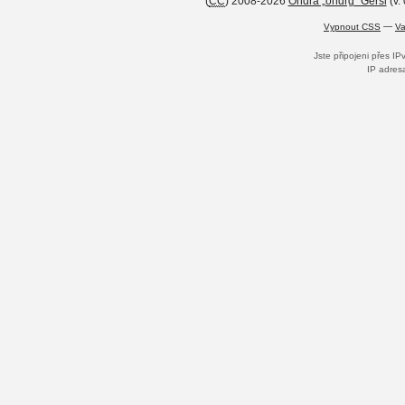
(
CC
) 2008-2026
Ondra „ondrg“ Geršl
(v.
Vypnout CSS
—
Va
Jste připojeni přes I
IP adres