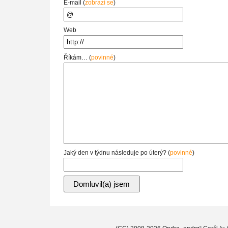
E-mail (
zobrazí se
)
Web
Říkám… (
povinné
)
Jaký den v týdnu následuje po úterý? (
povinné
)