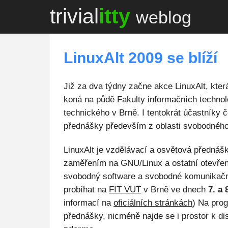
trivial
itty
weblog
LinuxAlt 2009 se blíží
Již za dva týdny začne akce LinuxAlt, kte
koná na půdě Fakulty informačních technol
technického v Brně. I tentokrát účastníky 
přednášky především z oblasti svobodného
LinuxAlt je vzdělávací a osvětová přednáš
zaměřením na GNU/Linux a ostatní otevře
svobodný software a svobodné komunikačn
probíhat na
FIT VUT
v Brně ve dnech
7. a 
informací na
oficiálních stránkách
) Na pro
přednášky, nicméně najde se i prostor k di