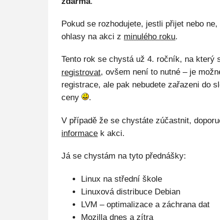
zdarma
.
Pokud se rozhodujete, jestli přijet nebo ne,
ohlasy na akci z
minulého roku
.
Tento rok se chystá už 4. ročník, na kter
registrovat
, ovšem není to nutné – je možné 
registrace, ale pak nebudete zařazeni do s
ceny
.
V případě že se chystáte zúčastnit, doporuč
informace
k akci.
Já se chystám na tyto přednášky:
Linux na střední škole
Linuxová distribuce Debian
LVM – optimalizace a záchrana dat
Mozilla dnes a zítra