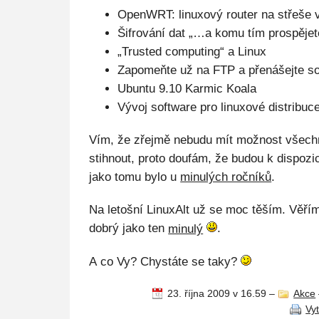
OpenWRT: linuxový router na střeše
Šifrování dat „…a komu tím prospějet
„Trusted computing“ a Linux
Zapomeňte už na FTP a přenášejte s
Ubuntu 9.10 Karmic Koala
Vývoj software pro linuxové distribuc
Vím, že zřejmě nebudu mít možnost všech
stihnout, proto doufám, že budou k dispozi
jako tomu bylo u
minulých ročníků
.
Na letošní LinuxAlt už se moc těším. Věří
dobrý jako ten
minulý
.
A co Vy? Chystáte se taky?
23. října 2009 v 16.59
–
Akce
Vy