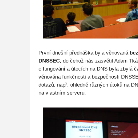
První dnešní přednáška byla věnovaná
bez
DNSSEC
, do čehož nás zasvětil Adam Tk
o fungování a útocích na DNS byla zbylá č
věnována funkčnosti a bezpečnosti DNSSE
dotazů, např. ohledně různých útoků na D
na vlastním serveru.