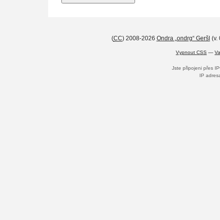
(
CC
) 2008-2026
Ondra „ondrg“ Geršl
(v.
Vypnout CSS
—
Va
Jste připojeni přes I
IP adres