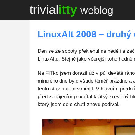
trivial
itty
weblog
LinuxAlt 2008 – druhý
Den se ze soboty překlenul na neděli a zač
LinuxAltu. Stejně jako včerejší toho hodně 
Na
FITko
jsem dorazil už v půl deváté ráno
minulého dne
bylo všude téměř prázdno a a
tento stav moc nezměnil. V hlavním předn
před zahájením promítal krátký kreslený f
který jsem se s chutí znovu podíval.