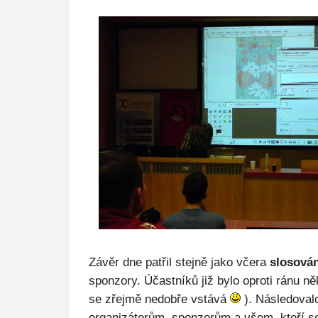
Závěr dne patřil stejně jako včera
slosován
sponzory. Účastníků již bylo oproti ránu něk
se zřejmě nedobře vstává
). Následoval
organizátorům, sponzorům a všem, kteří se