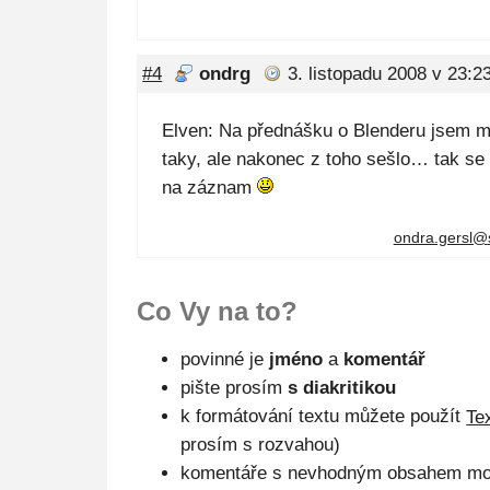
#4
ondrg
3. listopadu 2008 v 23:2
Elven: Na přednášku o Blenderu jsem měl
taky, ale nakonec z toho sešlo… tak s
na záznam
ondra.gersl@
Co Vy na to?
povinné je
jméno
a
komentář
pište prosím
s diakritikou
k formátování textu můžete použít
Te
prosím s rozvahou)
komentáře s nevhodným obsahem mo