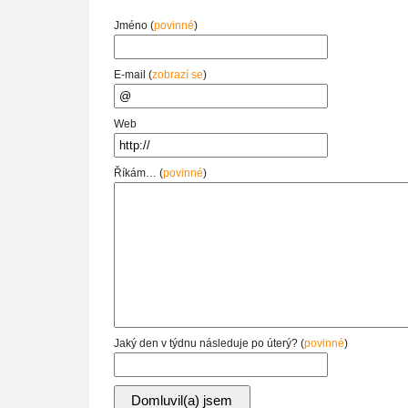
Jméno (
povinné
)
E-mail (
zobrazí se
)
Web
Říkám… (
povinné
)
Jaký den v týdnu následuje po úterý? (
povinné
)