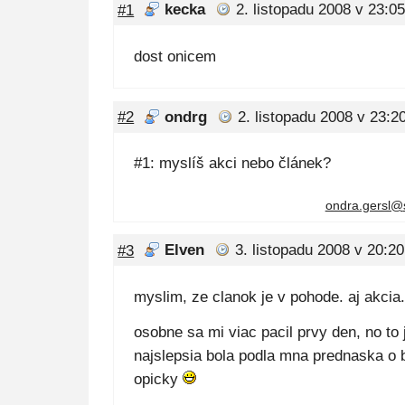
#1
kecka
2. listopadu 2008 v 23:0
dost onicem
#2
ondrg
2. listopadu 2008 v 23:2
#1: myslíš akci nebo článek?
ondra.gersl@
#3
Elven
3. listopadu 2008 v 20:20
myslim, ze clanok je v pohode. aj akcia.
osobne sa mi viac pacil prvy den, no to 
najslepsia bola podla mna prednaska o b
opicky