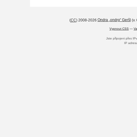
(
CC
) 2008-2026
Ondra „ondrg“ Geršl
(v.
Vypnout CSS
—
Va
Jste připojeni přes I
IP adres