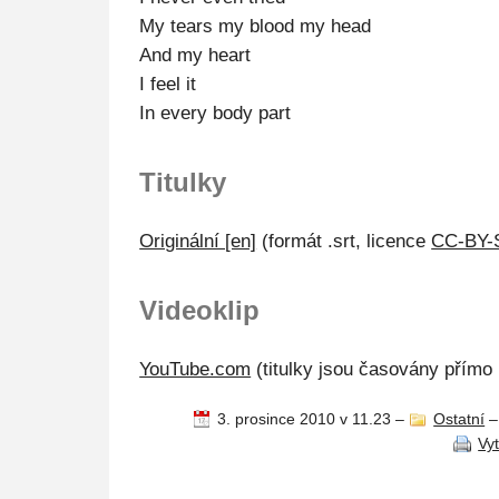
My tears my blood my head
And my heart
I feel it
In every body part
Titulky
Originální [en]
(formát .srt, licence
CC-BY-
Videoklip
YouTube.com
(titulky jsou časovány přímo 
3. prosince 2010 v 11.23
–
Ostatní
Vy