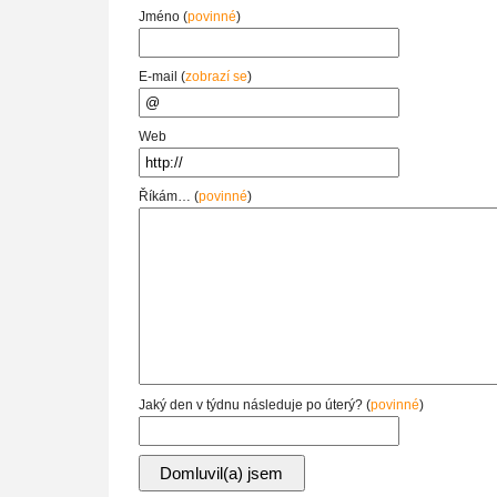
Jméno (
povinné
)
E-mail (
zobrazí se
)
Web
Říkám… (
povinné
)
Jaký den v týdnu následuje po úterý? (
povinné
)