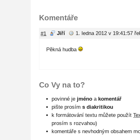
Komentáře
#1
Jiří
1. ledna 2012 v 19:41:57
řek
Pěkná hudba
Co Vy na to?
povinné je
jméno
a
komentář
pište prosím
s diakritikou
k formátování textu můžete použít
Te
prosím s rozvahou)
komentáře s nevhodným obsahem mo