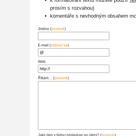
k formátování textu můžete použít
Te
prosím s rozvahou)
komentáře s nevhodným obsahem mo
Jméno (
povinné
)
E-mail (
zobrazí se
)
Web
Říkám… (
povinné
)
Jaký den v týdnu následuje po úterý? (
povinné
)