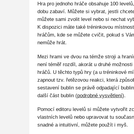
Hra pro jednoho hráče obsahuje 100 levelů
dobu zabaví. Můžete si vybrat, jestli chcete
můžete sami zvolit level nebo si nechat vy
K dispozici máte také tréninkovou místnost 
hráčům, kde se můžete cvičit, pokud s Vá
nemůže hrát.
Mezi hrami ve dvou na témže stroji a hraní
není téměř rozdíl, akorát u druhé možnosti
hráčů. U těchto typů hry (a u tréninkové mí
zapnout tzv. řetězovou reakci, která způso
sestavení bublin se právě odpadající bubliny
další část bublin (
podrobné vysvětlení
).
Pomocí editoru levelů si můžete vytvořit z
vlastních levelů nebo upravovat tu současn
snadné a intuitivní, můžete použít i myš.