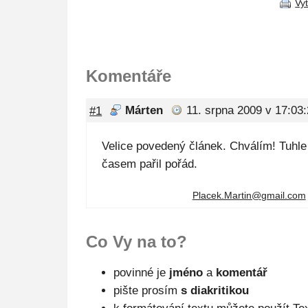
Vy
Komentáře
#1
Márten
11. srpna 2009 v 17:03
Velice povedený článek. Chválím! Tuhle
časem pařil pořád.
Placek.Martin@
gmail.com
Co Vy na to?
povinné je
jméno
a
komentář
pište prosím
s diakritikou