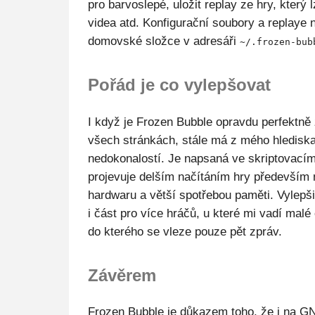
pro barvoslepé, uložit replay ze hry, který 
videa atd. Konfigurační soubory a replaye 
domovské složce v adresáři
~/.frozen-bub
Pořád je co vylepšovat
I když je Frozen Bubble opravdu perfektně
všech stránkách, stále má z mého hledisk
nedokonalostí. Je napsaná ve skriptovací
projevuje delším načítáním hry předevší
hardwaru a větší spotřebou paměti. Vylepšit
i část pro více hráčů, u které mi vadí mal
do kterého se vleze pouze pět zpráv.
Závěrem
Frozen Bubble je důkazem toho, že i na G