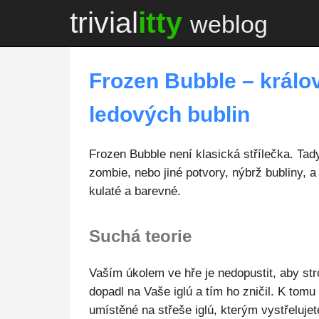
trivial
itty
weblog
Frozen Bubble – králov
ledových bublin
Frozen Bubble není klasická střílečka. Tady 
zombie, nebo jiné potvory, nýbrž bubliny, a
kulaté a barevné.
Suchá teorie
Vaším úkolem ve hře je nedopustit, aby str
dopadl na Vaše iglú a tím ho zničil. K tom
umístěné na střeše iglú, kterým vystřeluje