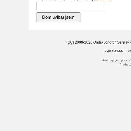
(
CC
) 2008-2026
Ondra „ondrg“ Geršl
(v.
Vypnout CSS
—
Va
Jste připojeni přes I
IP adres