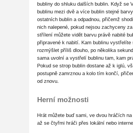
bubliny do shluku dalších bublin. Když se V
bublinu mezi dvě a více bublin stejné barvy
ostatních bublin a odpadnou, přičemž shodí 
nich nalepené, pokud nejsou zachyceny za j
střílení můžete vidět barvu právě nabité bu
připravené k nabití. Kam bublinu vystřelít
rozmýšlet příliš dlouho, po několika sekun
sama uvolní a vystřelí bublinu tam, kam pr
Pokud se strop bublin dostane až k iglú, v
postupně zamrznou a kolo tím končí, přič
od znovu.
Herní možnosti
Hrát můžete buď sami, ve dvou hráčích na 
až se čtyřmi hráči přes lokální nebo interne